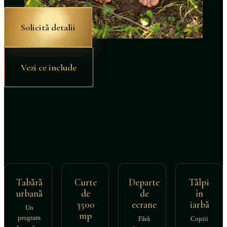
Solicită detalii
La Școala de Vară Hera Kids, copiii trăiesc vacanța afară, cu joa
Vezi ce include
Tabără
Curte
Departe
Tălpi
urbană
de
de
în
3500
ecrane
iarbă
Un
mp
program
Fără
Copiii