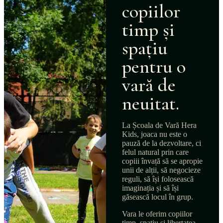
copiilor
timp și
spațiu
pentru o
vară de
neuitat.
La Școala de Vară Hera
Kids, joaca nu este o
pauză de la dezvoltare, ci
felul natural prin care
copiii învață să se apropie
unii de alții, să negocieze
reguli, să își folosească
imaginația și să își
găsească locul în grup.
Vara le oferim copiilor
timp, spațiu și libertatea