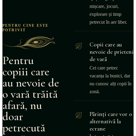
mișcare, jocuri,
explorare și timp
petrecut în aer liber.
PENTRU CINE ESTE
POTRIVIT
Copii care au
nevoie de prieteni
Pentru
de vară
copiii care
Cei care petrec
vacanța la bunici, dar
au nevoie de
nu cunosc alți copii în
o vară trăită
zonă.
afară, nu
doar
Părinți care vor o
alternativă la
petrecută
ecrane