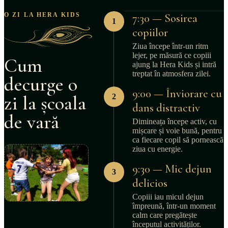
O ZI LA HERA KIDS
7:30 — Sosirea
1
copiilor
Ziua începe într-un ritm
lejer, pe măsură ce copiii
Cum
ajung la Hera Kids și intră
treptat în atmosfera zilei.
decurge o
9:00 — Înviorare cu
zi la școala
2
dans distractiv
de vară
Dimineața începe activ, cu
mișcare și voie bună, pentru
ca fiecare copil să pornească
ziua cu energie.
9:30 — Mic dejun
3
delicios
Copiii iau micul dejun
împreună, într-un moment
LA ȘCOALA DE VARĂ HERA KIDS, COPIII PETREC ZIUA CU 
calm care pregătește
începutul activităților.