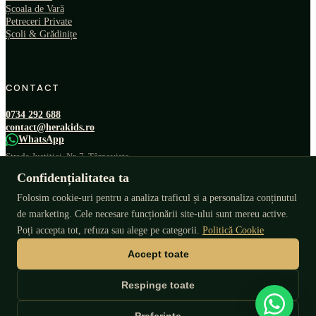
Școala de Vară
Petreceri Private
Școli & Grădinițe
CONTACT
0734 292 688
contact@herakids.ro
WhatsApp
Strada Justiției, Nr. 7, Târgoviște,
Județ Dâmbovița
Confidențialitatea ta
Folosim cookie-uri pentru a analiza traficul și a personaliza conținutul
Programează o vizită
de marketing. Cele necesare funcționării site-ului sunt mereu active.
Poți accepta tot, refuza sau alege pe categorii.
Politică Cookie
Accept toate
Respinge toate
© 2026 Hera Kids. Toate drepturile rezervate.
Designed by
GMG Digital
.