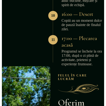
aduc bucurie, mișcare și
spirit de echipă.
16:00 — Desert
10
Copiii au un moment dulce
de pauză înainte de finalul
zilei.
17:00 — Plecarea
11
acasă
Programul se încheie la ora
17:00, după o zi plină de
activitate, prieteni și
experiențe frumoase.
FELUL ÎN CARE
LUCRĂM
Oferim