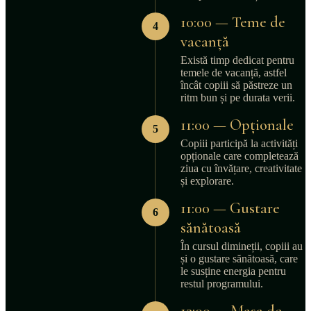
10:00 — Teme de
4
vacanță
Există timp dedicat pentru
temele de vacanță, astfel
încât copiii să păstreze un
ritm bun și pe durata verii.
11:00 — Opționale
5
Copiii participă la activități
opționale care completează
ziua cu învățare, creativitate
și explorare.
11:00 — Gustare
6
sănătoasă
În cursul dimineții, copiii au
și o gustare sănătoasă, care
le susține energia pentru
restul programului.
13:00 — Masa de