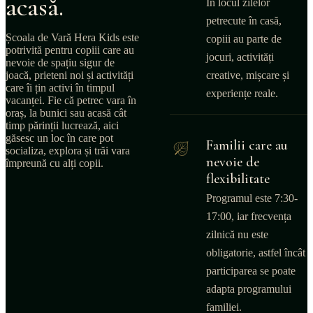
acasă.
În locul zilelor
petrecute în casă,
Școala de Vară Hera Kids este
copiii au parte de
potrivită pentru copiii care au
jocuri, activități
nevoie de spațiu sigur de
joacă, prieteni noi și activități
creative, mișcare și
care îi țin activi în timpul
experiențe reale.
vacanței. Fie că petrec vara în
oraș, la bunici sau acasă cât
timp părinții lucrează, aici
găsesc un loc în care pot
Familii care au
socializa, explora și trăi vara
nevoie de
împreună cu alți copii.
flexibilitate
Programul este 7:30-
17:00, iar frecvența
zilnică nu este
obligatorie, astfel încât
participarea se poate
adapta programului
familiei.