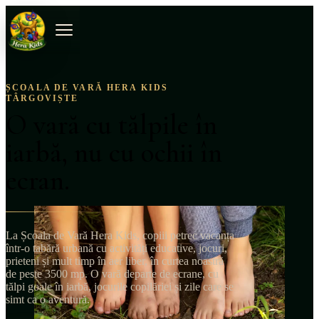
ȘCOALA DE VARĂ HERA KIDS
TÂRGOVIȘTE
O vară cu tălpile în
iarbă, nu cu ochii în
ecran.
La Școala de Vară Hera Kids, copiii petrec vacanța
într-o tabără urbană cu activități educative, jocuri,
prieteni și mult timp în aer liber, în curtea noastră
de peste 3500 mp. O vară departe de ecrane, cu
tălpi goale în iarbă, jocurile copilăriei și zile care se
simt ca o aventură.