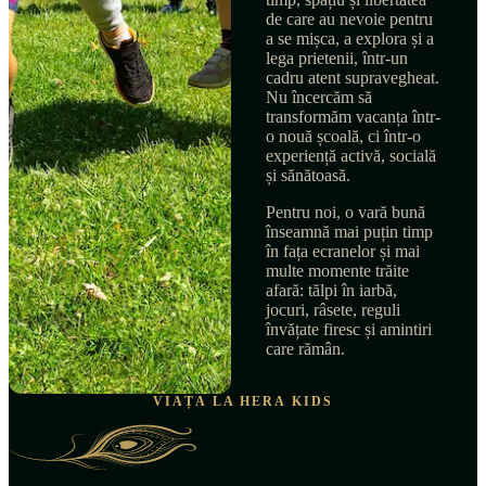
de care au nevoie pentru
a se mișca, a explora și a
lega prietenii, într-un
cadru atent supravegheat.
Nu încercăm să
transformăm vacanța într-
o nouă școală, ci într-o
experiență activă, socială
și sănătoasă.
Pentru noi, o vară bună
înseamnă mai puțin timp
în fața ecranelor și mai
multe momente trăite
afară: tălpi în iarbă,
jocuri, râsete, reguli
învățate firesc și amintiri
care rămân.
VIAȚA LA HERA KIDS
La Școala de Vară Hera Kids, copiii au timp și spațiu pentru joacă, mișc