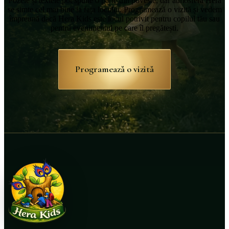
Pozele și textele pot spune o parte din poveste, dar atmosfera Hera
se simte cel mai bine la fața locului. Programează o vizită și vedem
împreună dacă Hera Kids este locul potrivit pentru copilul tău sau
pentru evenimentul pe care îl pregătești.
Programează o vizită