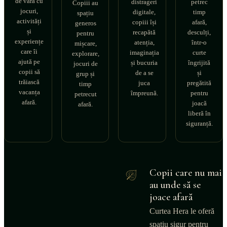
de vară cu
distrageri
petrec
Copiii au
jocuri,
digitale,
timp
spațiu
activități
copiii își
afară,
generos
și
recapătă
desculți,
pentru
experiențe
atenția,
într-o
mișcare,
care îi
imaginația
curte
explorare,
ajută pe
și bucuria
îngrijită
jocuri de
copii să
de a se
și
grup și
trăiască
juca
pregătită
timp
vacanța
împreună.
pentru
petrecut
afară.
joacă
afară.
liberă în
siguranță.
Copii care nu mai
au unde să se
joace afară
Curtea Hera le oferă
spațiu sigur pentru